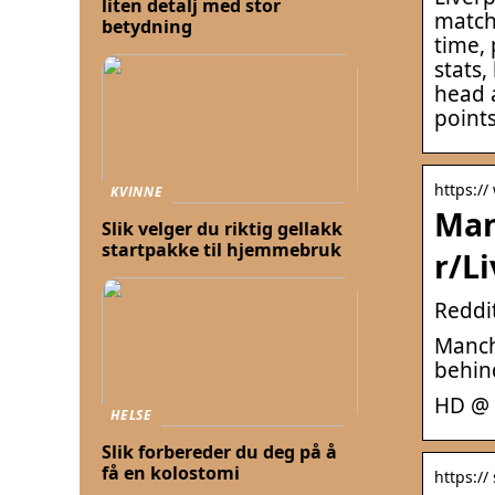
liten detalj med stor
match 
betydning
time, 
stats
head a
point
https:/
KVINNE
Man
Slik velger du riktig gellakk
startpakke til hjemmebruk
r/L
Reddit
Manch
behin
HD @
HELSE
Slik forbereder du deg på å
få en kolostomi
https:/