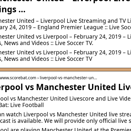
tings …
ster United – Liverpool Live Streaming and TV Lis
ary 24, 2019 – England Premier League :: Live Soc
ster United vs Liverpool – February 24, 2019 – Li
, News and Videos :: Live Soccer TV.
ster United vs Liverpool – February 24, 2019 – Li
, News and Videos :: Live Soccer TV
/ www.scorebat.com › liverpool-vs-manchester-un…
erpool vs Manchester United Liv
pool vs Manchester United Livescore and Live Vid
at: Live Football
an watch Liverpool vs Manchester United live stre
ast is available. We will provide only official live
pool are playing Manchester United at the Premie