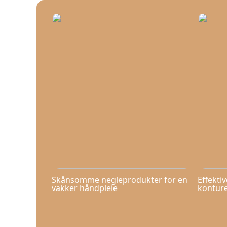
Skånsomme negleprodukter for en
Effekti
vakker håndpleie
kontur