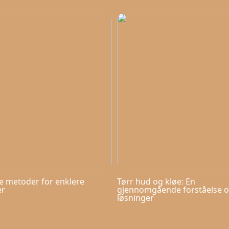
ve metoder for enklere
Tørr hud og kløe: En
er
gjennomgående forståelse 
løsninger