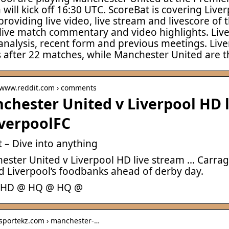
will kick off 16:30 UTC. ScoreBat is covering Live
providing live video, live stream and livescore of
, live match commentary and video highlights. Liv
nalysis, recent form and previous meetings. Liver
s after 22 matches, while Manchester United are t
/ www.reddit.com › comments
chester United v Liverpool HD l
iverpoolFC
 – Dive into anything
ester United v Liverpool HD live stream … Carra
d Liverpool’s foodbanks ahead of derby day.
 HD @ HQ @ HQ @
/ sportekz.com › manchester-…