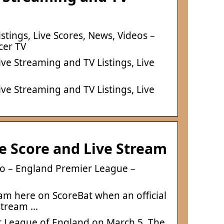
tings, Live Scores, News, Videos –
cer TV
ve Streaming and TV Listings, Live
ve Streaming and TV Listings, Live
e Score and Live Stream
eo – England Premier League –
am here on ScoreBat when an official
 stream …
r League of England on March 5. The