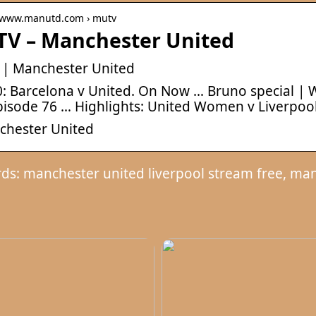
/ www.manutd.com › mutv
V – Manchester United
| Manchester United
90: Barcelona v United. On Now … Bruno special 
Episode 76 … Highlights: United Women v Liverpool
chester United
ds: manchester united liverpool stream free, man