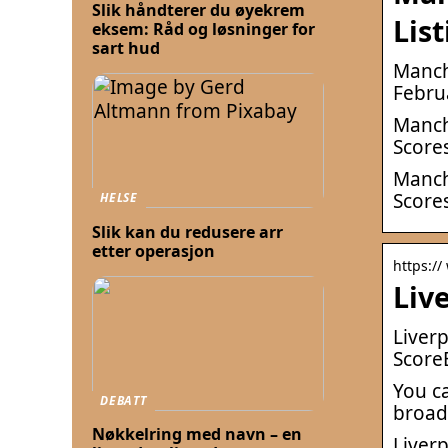
Slik håndterer du øyekrem
Lis
eksem: Råd og løsninger for
sart hud
Manche
Febru
Manche
Scores
Manche
Scores
HELSE
Slik kan du redusere arr
etter operasjon
https:/
Liv
Liver
ScoreB
You c
DEBATT
broadc
Nøkkelring med navn – en
Liver