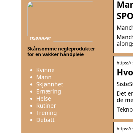
Man
SPO
Manch
Manch
SKJØNNHET
along
Skånsomme negleprodukter
for en vakker håndpleie
https://
Kvinne
Hvo
Mann
Siste
Skjønnhet
Ernæring
Det er
Helse
de me
Rutiner
Teknol
Trening
Debatt
https://