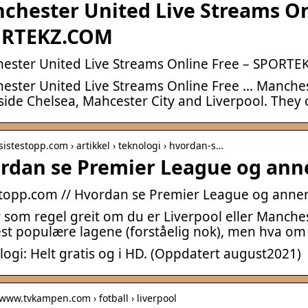
chester United Live Streams On
RTEKZ.COM
ester United Live Streams Online Free – SPORT
ester United Live Streams Online Free … Mancheste
side Chelsea, Mahcester City and Liverpool. They 
 sistestopp.com › artikkel › teknologi › hvordan-s…
rdan se Premier League og annen
Stopp.com // Hvordan se Premier League og annen 
 som regel greit om du er Liverpool eller Manches
st populære lagene (forståelig nok), men hva om
ogi: Helt gratis og i HD. (Oppdatert august2021)
 www.tvkampen.com › fotball › liverpool