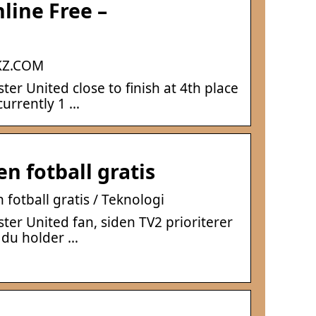
line Free –
EKZ.COM
r United close to finish at 4th place
currently 1 …
 fotball gratis
fotball gratis / Teknologi
ter United fan, siden TV2 prioriterer
 du holder …