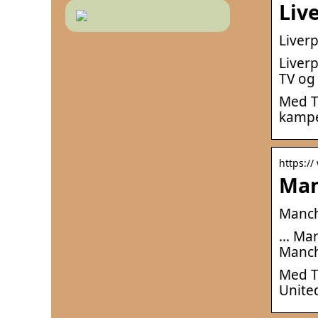
Liv
Liver
Liverp
TV og
Med T
kamper
https:/
Man
Manch
… Man
Manch
Med T
Unite