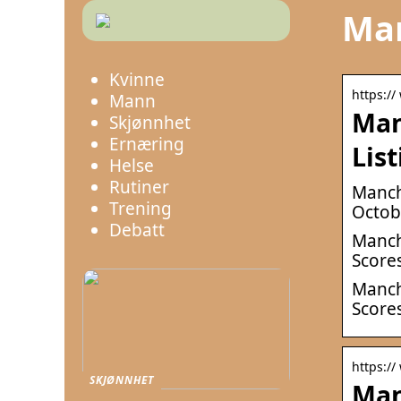
Man
Kvinne
https:/
Mann
Man
Skjønnhet
Ernæring
Lis
Helse
Rutiner
Manche
Trening
Octob
Debatt
Manche
Scores
Manche
Scores
https:/
SKJØNNHET
Man