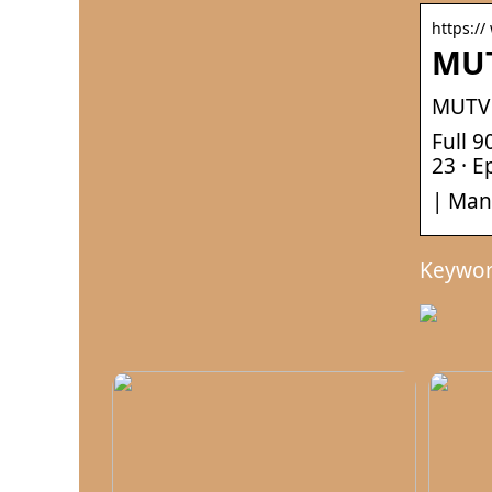
https:/
MUT
MUTV 
Full 
23 · 
| Man
Keywor