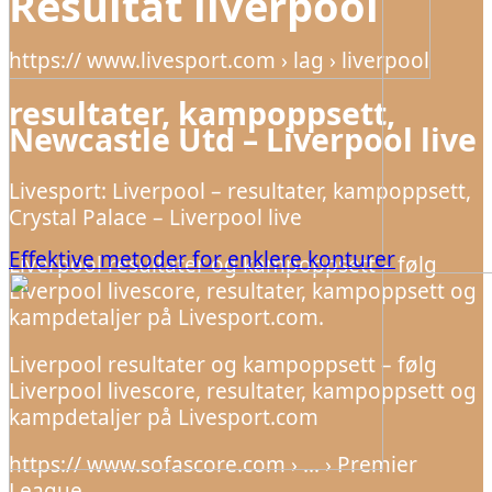
Resultat liverpool
https:// www.livesport.com › lag › liverpool
resultater, kampoppsett,
Newcastle Utd – Liverpool live
Livesport: Liverpool – resultater, kampoppsett,
Crystal Palace – Liverpool live
Effektive metoder for enklere konturer
Liverpool resultater og kampoppsett – følg
Liverpool livescore, resultater, kampoppsett og
kampdetaljer på Livesport.com.
Liverpool resultater og kampoppsett – følg
Liverpool livescore, resultater, kampoppsett og
kampdetaljer på Livesport.com
https:// www.sofascore.com › … › Premier
League