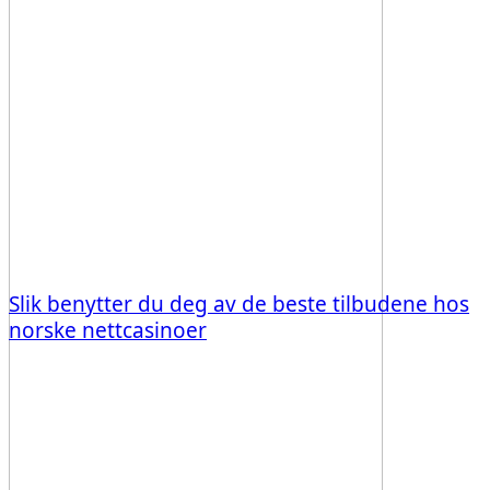
Slik benytter du deg av de beste tilbudene hos
norske nettcasinoer