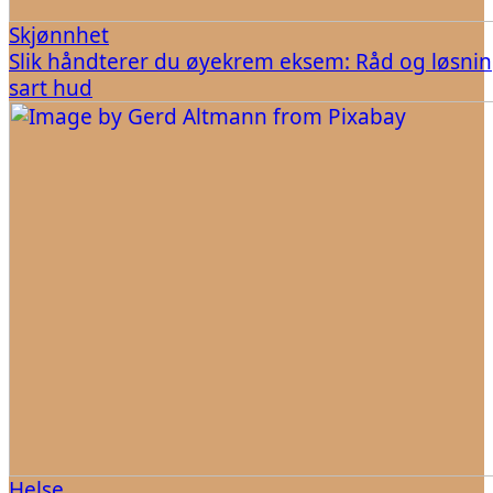
Skjønnhet
Slik håndterer du øyekrem eksem: Råd og løsnin
sart hud
Helse