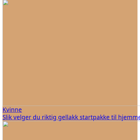
Kvinne
Slik velger du riktig gellakk startpakke til hjem