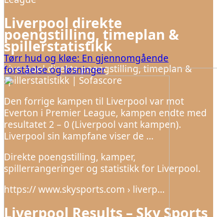
Liverpool direkte
poengstilling, timeplan &
spillerstatistikk
Tørr hud og kløe: En gjennomgående
Liverpool direkte poengstilling, timeplan &
forståelse og løsninger
spillerstatistikk | Sofascore
Den forrige kampen til Liverpool var mot
Everton i Premier League, kampen endte med
resultatet 2 – 0 (Liverpool vant kampen).
Liverpool sin kampfane viser de …
Direkte poengstilling, kamper,
spillerrangeringer og statistikk for Liverpool.
https:// www.skysports.com › liverp…
Liverpool Results – Sky Sports