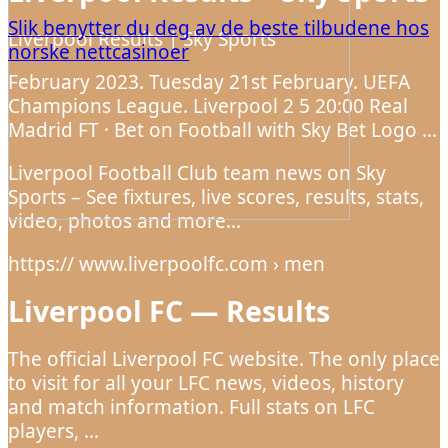
Slik benytter du deg av de beste tilbudene hos
Liverpool Results | Sky Sports
norske nettcasinoer
February 2023. Tuesday 21st February. UEFA
Champions League. Liverpool 2 5 20:00 Real
Madrid FT · Bet on Football with Sky Bet Logo …
Liverpool Football Club team news on Sky
Sports – See fixtures, live scores, results, stats,
video, photos and more…
https:// www.liverpoolfc.com › men
Liverpool FC — Results
The official Liverpool FC website. The only place
to visit for all your LFC news, videos, history
and match information. Full stats on LFC
players, …