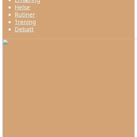
Helse
Rutiner
Trening
Debatt