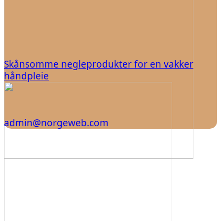
Skånsomme negleprodukter for en vakker
håndpleie
admin@norgeweb.com