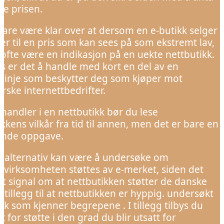
te prisen.
are være klar over at dersom en e-butikk selger
er til en pris som kan sees på som ekstremt lav,
 ofte være en indikasjon på en uekte nettbutikk.
is er det å handle med kort en del av en
slinje som beskytter deg som kjøper mot
rske internettbedrifter.
 handler i en nettbutikk bør du lese
kkens vilkår fra tid til annen, men det er bare en
ende oppgave.
t alternativ kan være å undersøke om
ttvirksomheten støttes av e-merket, siden det
et signal om at nettbutikken støtter de danske
i tillegg til at nettbutikken er hyppig. undersøkt
lk som kjenner begrepene . I tillegg tilbys du
 for støtte i den grad du blir utsatt for