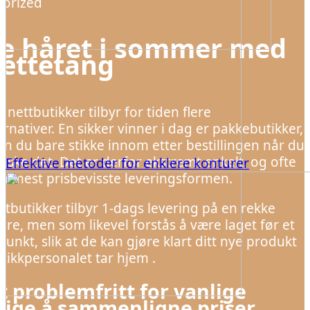
orized
le håret i sommer med
rettetang
 nettbutikker tilbyr for tiden flere
ernativer. En sikker vinner i dag er pakkebutikker,
an du bare stikke innom etter bestillingen når du
nske det. Det er derfor ekstremt enkelt, og ofte
Effektive metoder for enklere konturer
n mest prisbevisste leveringsformen.
ttbutikker tilbyr 1-dags levering på en rekke
re, men som likevel forstås å være laget før et
spunkt, slik at de kan gjøre klart ditt nye produkt
stikkpersonalet tar hjem .
 problemfritt for vanlige
lige å sammenligne priser