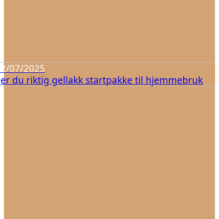
22/07/2025
ger du riktig gellakk startpakke til hjemmebruk