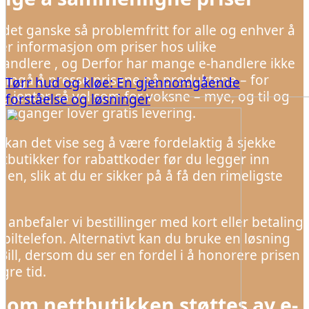
 det ganske så problemfritt for alle og enhver å
ter informasjon om priser hos ulike
handlere , og Derfor har mange e-handlere ikke
nngå å presse prisene på produktene – for
Tørr hud og kløe: En gjennomgående
g jenter, så vel som for voksne – mye, og til og
forståelse og løsninger
n ganger lover gratis levering.
l kan det vise seg å være fordelaktig å sjekke
ttbutikker for rabattkoder før du legger inn
ngen, slik at du er sikker på å få den rimeligste
 anbefaler vi bestillinger med kort eller betaling
iltelefon. Alternativt kan du bruke en løsning
Bill, dersom du ser en fordel i å honorere prisen
gre tid.
 om nettbutikken støttes av e-