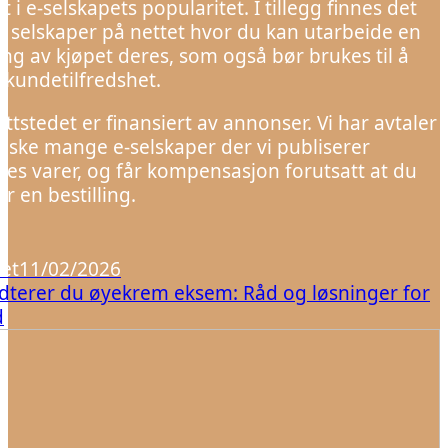
kt i e-selskapets popularitet. I tillegg finnes det
e selskaper på nettet hvor du kan utarbeide en
ing av kjøpet deres, som også bør brukes til å
 kundetilfredshet.
ttstedet er finansiert av annonser. Vi har avtaler
ske mange e-selskaper der vi publiserer
nes varer, og får kompensasjon forutsatt at du
er en bestilling.
et
11/02/2026
ndterer du øyekrem eksem: Råd og løsninger for
d