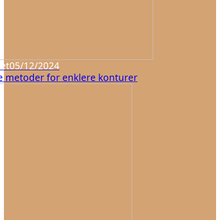
et
05/12/2024
ve metoder for enklere konturer