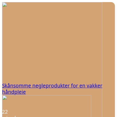
Skånsomme negleprodukter for en vakker
håndpleie
022