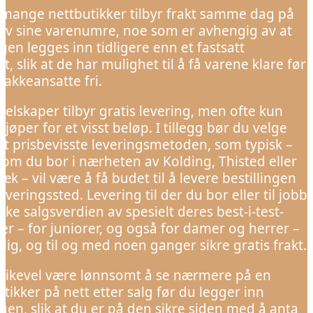
mange nettbutikker tilbyr frakt samme dag på
v sine varenumre, noe som er avhengig av at
ngen legges inn tidligere enn et fastsatt
t, slik at de har mulighet til å få varene klare før
pakkeansatte fri.
elskaper tilbyr gratis levering, men ofte kun
kjøper for et visst beløp. I tillegg bør du velge
t prisbevisste leveringsmetoden, som typisk –
 om du bor i nærheten av Kolding, Thisted eller
 – vil være å få budet til å levere bestillingen
tleveringssted. Levering til der du bor eller til jobb
nke salgsverdien av spesielt deres best-i-test-
er – for juniorer, og også for damer og herrer –
lig, og til og med noen ganger sikre gratis frakt.
 likevel være lønnsomt å se nærmere på en
tikker på nett etter salg før du legger inn
ngen, slik at du er på den sikre siden med å anta