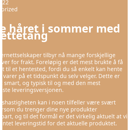
022
orized
le håret i sommer med
rettetang
ternettselskaper tilbyr nå mange forskjellige
iver for frakt. Foreløpig er det mest brukte å få
rt til et hentested, fordi du så enkelt kan hente
 varer på et tidspunkt du selv velger. Dette er
t smart, og typisk til og med den mest
isste leveringsversjonen.
gshastigheten kan i noen tilfeller være svært
dersom du trenger dine nye produkter
art, og til det formål er det virkelig aktuelt at vi
entet leveringstid for det aktuelle produktet.