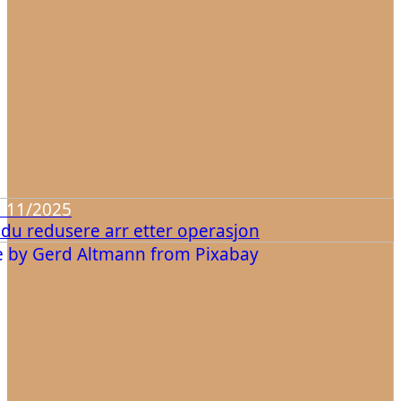
/11/2025
n du redusere arr etter operasjon