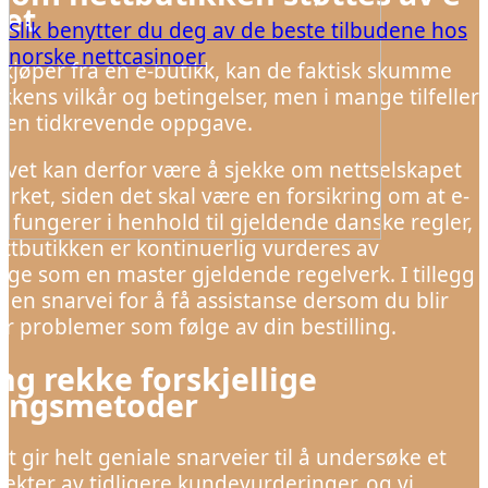
et
Slik benytter du deg av de beste tilbudene hos
norske nettcasinoer
k kjøper fra en e-butikk, kan de faktisk skumme
kkens vilkår og betingelser, men i mange tilfeller
e en tidkrevende oppgave.
tivet kan derfor være å sjekke om nettselskapet
rket, siden det skal være en forsikring om at e-
n fungerer i henhold til gjeldende danske regler,
ettbutikken er kontinuerlig vurderes av
ige som en master gjeldende regelverk. I tillegg
u en snarvei for å få assistanse dersom du blir
or problemer som følge av din bestilling.
ng rekke forskjellige
ringsmetoder
ot gir helt geniale snarveier til å undersøke et
pekter av tidligere kundevurderinger, og vi