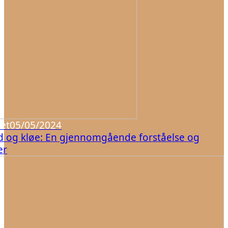
et
05/05/2024
d og kløe: En gjennomgående forståelse og
er