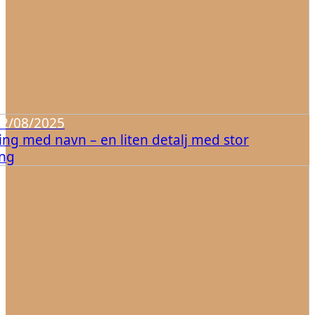
12/08/2025
ing med navn – en liten detalj med stor
ing