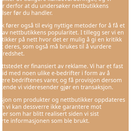
er derfor at du undersøker nettbutikkens
lser før du handler.
 fører også til evig nyttige metoder for å få et
 av nettbutikkens popularitet. I tillegg ser vi en
tikker på nett hvor det er mulig å gi en kritikk
et deres, som også må brukes til å vurdere
lfredshet.
ttstedet er finansiert av reklame. Vi har et fast
id med noen ulike e-bedrifter i form av å
sere bedriftenes varer, og få provisjon dersom
kende vi videresender gjør en transaksjon.
sjon om produkter og nettbutikker oppdateres
en vi kan dessverre ikke garantere mot
ger som har blitt realisert siden vi sist
rte informasjonen som ble brukt.