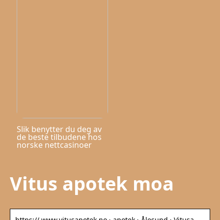
Slik benytter du deg av
de beste tilbudene hos
norske nettcasinoer
Vitus apotek moa
https:// www.vitusapotek.no › apotek › Ålesund › Vitusa…