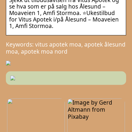
se hva som er på salg hos Ålesund –
Moaveien 1, Amfi Stormoa. ⭐Ukestilbud
for Vitus Apotek i/på Ålesund – Moaveien
1, Amfi Stormoa.
Keywords: vitus apotek moa, apotek ålesund
moa, apotek moa nord