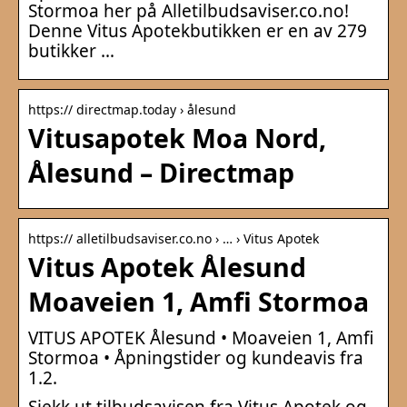
Stormoa her på Alletilbudsaviser.co.no!
Denne Vitus Apotekbutikken er en av 279
butikker …
https:// directmap.today › ålesund
Vitusapotek Moa Nord,
Ålesund – Directmap
https:// alletilbudsaviser.co.no › … › Vitus Apotek
Vitus Apotek Ålesund
Moaveien 1, Amfi Stormoa
VITUS APOTEK Ålesund • Moaveien 1, Amfi
Stormoa • Åpningstider og kundeavis fra
1.2.
Sjekk ut tilbudsavisen fra Vitus Apotek og