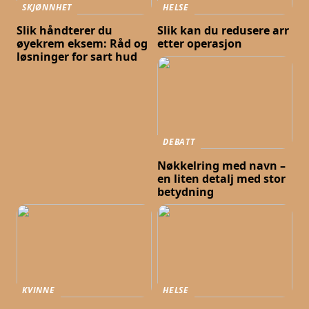
SKJØNNHET
HELSE
Slik håndterer du
Slik kan du redusere arr
øyekrem eksem: Råd og
etter operasjon
løsninger for sart hud
DEBATT
Nøkkelring med navn –
en liten detalj med stor
betydning
KVINNE
HELSE